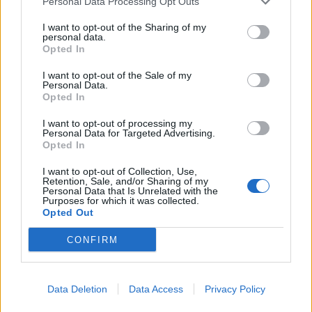
Personal Data Processing Opt Outs
I want to opt-out of the Sharing of my
personal data.
Opted In
I want to opt-out of the Sale of my
Personal Data.
Opted In
I want to opt-out of processing my
Personal Data for Targeted Advertising.
Opted In
I want to opt-out of Collection, Use,
Retention, Sale, and/or Sharing of my
Personal Data that Is Unrelated with the
Purposes for which it was collected.
Opted Out
La capital de Japón, fusión de cultura tradicional y modernidad. En
2023, Tokio atrajo a más de 16 millones de visitantes.
CONFIRM
4
°
4. Nueva York
Data Deletion
Data Access
Privacy Policy