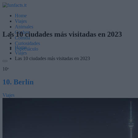
Home
Viajes
Animales
Coches
Las 10 ciudades más visitadas en 2023
Comida
Curiosidades
Home
Espectáculo
Viajes
Las 10 ciudades más visitadas en 2023
10
°
10. Berlín
Viajes