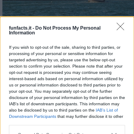
funfacts.it -
Do Not Process My Personal
Information
Una ciudad única que une Europa y Asia, con su rica historia y
encantadores mercados. En 2023, Estambul registró más de 15
If you wish to opt-out of the sale, sharing to third parties, or
millones de visitantes.
processing of your personal or sensitive information for
targeted advertising by us, please use the below opt-out
5
°
section to confirm your selection. Please note that after your
opt-out request is processed you may continue seeing
5. Tokio
interest-based ads based on personal information utilized by
us or personal information disclosed to third parties prior to
Viajes
your opt-out. You may separately opt-out of the further
disclosure of your personal information by third parties on the
IAB’s list of downstream participants. This information may
also be disclosed by us to third parties on the
IAB’s List of
Downstream Participants
that may further disclose it to other
third parties.