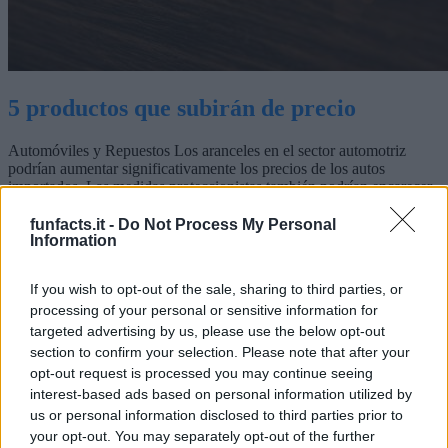
5 productos que subirán de precio
Automóviles y Repuestos Los aranceles en el sector automotriz
podrían aumentar significativamente los precios de los autos
importados. Las medidas proteccionistas también podrían encarecer
los repuestos, lo que afectaría negativamente al mercado automotriz
europeo. Productos Tecnológicos Con la introducción de nuevos
funfacts.it -
Do Not Process My Personal
aranceles sobre ...
Information
Curiosidades
leggi di più
If you wish to opt-out of the sale, sharing to third parties, or
processing of your personal or sensitive information for
targeted advertising by us, please use the below opt-out
section to confirm your selection. Please note that after your
opt-out request is processed you may continue seeing
interest-based ads based on personal information utilized by
us or personal information disclosed to third parties prior to
your opt-out. You may separately opt-out of the further