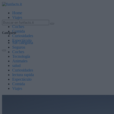
Home
Viajes
Animales
Coches
Comida
Categorie
Curiosidades
Espectáculo
Sin categoría
Seguros
Coches
Tecnología
Animales
salud
Curiosidades
lectura rapida
Espectáculo
Comida
Viajes