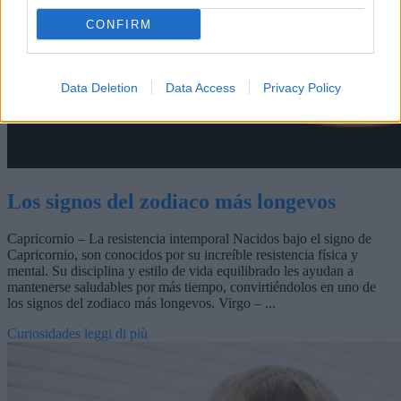
CONFIRM
Data Deletion
Data Access
Privacy Policy
Los signos del zodiaco más longevos
Capricornio – La resistencia intemporal Nacidos bajo el signo de
Capricornio, son conocidos por su increíble resistencia física y
mental. Su disciplina y estilo de vida equilibrado les ayudan a
mantenerse saludables por más tiempo, convirtiéndolos en uno de
los signos del zodiaco más longevos. Virgo – ...
Curiosidades
leggi di più